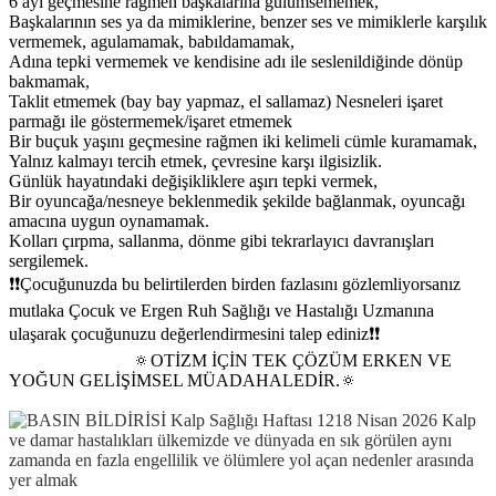
6 ayı geçmesine rağmen başkalarına gülümsememek,
Başkalarının ses ya da mimiklerine, benzer ses ve mimiklerle karşılık
vermemek, agulamamak, babıldamamak,
Adına tepki vermemek ve kendisine adı ile seslenildiğinde dönüp
bakmamak,
Taklit etmemek (bay bay yapmaz, el sallamaz) Nesneleri işaret
parmağı ile göstermemek/işaret etmemek
Bir buçuk yaşını geçmesine rağmen iki kelimeli cümle kuramamak,
Yalnız kalmayı tercih etmek, çevresine karşı ilgisizlik.
Günlük hayatındaki değişikliklere aşırı tepki vermek,
Bir oyuncağa/nesneye beklenmedik şekilde bağlanmak, oyuncağı
amacına uygun oynamamak.
Kolları çırpma, sallanma, dönme gibi tekrarlayıcı davranışları
sergilemek.
❗❗Çocuğunuzda bu belirtilerden birden fazlasını gözlemliyorsanız
mutlaka Çocuk ve Ergen Ruh Sağlığı ve Hastalığı Uzmanına
ulaşarak çocuğunuzu değerlendirmesini talep ediniz❗❗
🔅OTİZM İÇİN TEK ÇÖZÜM ERKEN VE
YOĞUN GELİŞİMSEL MÜADAHALEDİR.🔅