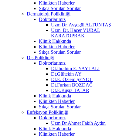
Klinikten Haberler
Sıkça Sorulan Sorular
Dermatolojı Polikliniği
Doktorlarımız
Uzm.Dr. Ayşegül ALTUNTAŞ
Uzm. Dr. Hacer VURAL
KARATOPRAK
Klinik Hakkında
Klinikten Haberler
Sıkça Sorulan Sorular
Diş Polikliniği
Doktorlarımız
Dt.İbrahim E. YAYLALI
Dt.Gültekin AY
Dt.E. Özlem ŞENOL
Dt.Furkan BOZDAĞ
Dt.E.Büşra TATAR
Klinik Hakkında
Klinikten Haberler
Sıkça Sorulan Sorular
Enfeksyon Polikliniği
Doktorlarımız
Uzm.Dr.Ahmet Fakih Aydın
Klinik Hakkında
Klinikten Haberler