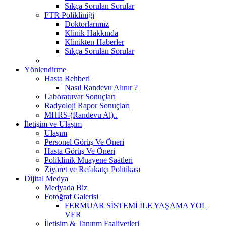
Sıkça Sorulan Sorular
FTR Polikliniği
Doktorlarımız
Klinik Hakkında
Klinikten Haberler
Sıkça Sorulan Sorular
Yönlendirme
Hasta Rehberi
Nasıl Randevu Alınır ?
Laboratuvar Sonuçları
Radyoloji Rapor Sonuçları
MHRS-(Randevu Al)..
İletişim ve Ulaşım
Ulaşım
Personel Görüş Ve Öneri
Hasta Görüş Ve Öneri
Poliklinik Muayene Saatleri
Ziyaret ve Refakatçı Politikası
Dijital Medya
Medyada Biz
Fotoğraf Galerisi
FERMUAR SİSTEMİ İLE YAŞAMA YOL
VER
İletişim & Tanıtım Faaliyetleri