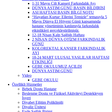
1-31 Mayıs Cilt Kanseri Farkındalık Ayı
DÜNYA ASTIM GÜNÜ BASIN BİLDİRİSİ
AŞI HAFTASI BASIN BİLGİ NOTU
“Hayatları Kurtar: Ellerini Temizle” temasıyla 5
Mayıs Dünya El Hijyeni Günü kapsamında
hastane yönetiminin katılımıyla farkındalık
etkinlikleri gerçekleştirilmiştir.
12-18 Nisan Kalp Sağlığı Haftası
2 NİSAN DÜNYA OTİZM FARKINDALIK
GÜNÜ
KOLOREKTAL KANSER FARKINDALIK
AYI
18-24 MART ULUSAL YAŞLILAR HAFTASI
ETKİNLİĞİ
GEBE OKULUMUZ AÇILDI
DÜNYA ASTIM GÜNÜ
Video
GEBE OKULU
Özellikli Hizmetler
Bebek Dostu Hastane
Beslenme Dostu ve Fiziksel Aktiviteyi Destekleyen
İşyeri
Diyabet Eğitim Polikliniği
Diyaliz Ünitesi
Evde Sağlık Birimi