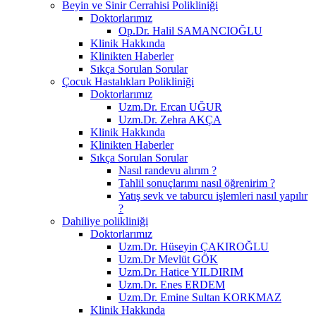
Beyin ve Sinir Cerrahisi Polikliniği
Doktorlarımız
Op.Dr. Halil SAMANCIOĞLU
Klinik Hakkında
Klinikten Haberler
Sıkça Sorulan Sorular
Çocuk Hastalıkları Polikliniği
Doktorlarımız
Uzm.Dr. Ercan UĞUR
Uzm.Dr. Zehra AKÇA
Klinik Hakkında
Klinikten Haberler
Sıkça Sorulan Sorular
Nasıl randevu alırım ?
Tahlil sonuçlarımı nasıl öğrenirim ?
Yatış sevk ve taburcu işlemleri nasıl yapılır
?
Dahiliye polikliniği
Doktorlarımız
Uzm.Dr. Hüseyin ÇAKIROĞLU
Uzm.Dr Mevlüt GÖK
Uzm.Dr. Hatice YILDIRIM
Uzm.Dr. Enes ERDEM
Uzm.Dr. Emine Sultan KORKMAZ
Klinik Hakkında