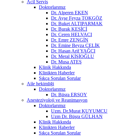
Acil Servis
Doktorlarımız
Dr. Alperen EKEN
Dr. Ayşe Feyza TOKGÖZ
Dr. Buket ALTIPARMAK
Dr. Burak KESİCİ
Dr. Ceren HELVACI
Dr. Emre ZENGİN
Dr. Emine Beyza ÇELİK
Dr. Hasan Arif YAĞCI
Dr. Meral KİŞİOĞLU
Dr. Musa ATEŞ
Klinik Hakkında
Klinikten Haberler
Sıkça Sorulan Sorular
Aile hekimliği
Doktorlarımız
Dr. Büşra ERSOY
Anesteziyoloji ve Reanimasyon
Doktorlarımız
Uzm. Dr.Murat KUYUMCU
Uzm Dr. Büşra GÜLHAN
Klinik Hakkında
Klinikten Haberler
Sıkça Sorulan Sorular