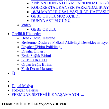
2 NİSAN DÜNYA OTİZM FARKINDALIK G
KOLOREKTAL KANSER FARKINDALIK AY
18-24 MART ULUSAL YAŞLILAR HAFTASI 
GEBE OKULUMUZ AÇILDI
DÜNYA ASTIM GÜNÜ
Video
GEBE OKULU
Özellikli Hizmetler
Bebek Dostu Hastane
Beslenme Dostu ve Fiziksel Aktiviteyi Destekleyen İşyer
Diyabet Eğitim Polikliniği
Diyaliz Ünitesi
Evde Sağlık Birimi
GEBE OKULU
Organ Bağış Birimi
Yaşlı Dostu Hastane
Dijital Medya
Fotoğraf Galerisi
FERMUAR SİSTEMİ İLE YAŞAMA YOL ...
FERMUAR SİSTEMİ İLE YAŞAMA YOL VER