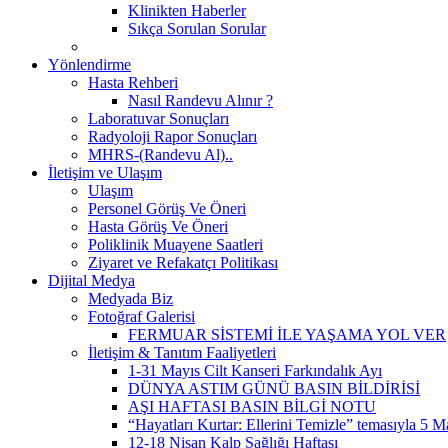
Klinikten Haberler
Sıkça Sorulan Sorular
Yönlendirme
Hasta Rehberi
Nasıl Randevu Alınır ?
Laboratuvar Sonuçları
Radyoloji Rapor Sonuçları
MHRS-(Randevu Al)..
İletişim ve Ulaşım
Ulaşım
Personel Görüş Ve Öneri
Hasta Görüş Ve Öneri
Poliklinik Muayene Saatleri
Ziyaret ve Refakatçı Politikası
Dijital Medya
Medyada Biz
Fotoğraf Galerisi
FERMUAR SİSTEMİ İLE YAŞAMA YOL VER
İletişim & Tanıtım Faaliyetleri
1-31 Mayıs Cilt Kanseri Farkındalık Ayı
DÜNYA ASTIM GÜNÜ BASIN BİLDİRİSİ
AŞI HAFTASI BASIN BİLGİ NOTU
“Hayatları Kurtar: Ellerini Temizle” temasıyla 5 M
12-18 Nisan Kalp Sağlığı Haftası