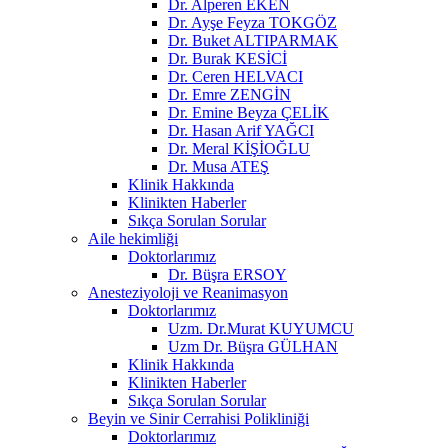
Dr. Alperen EKEN
Dr. Ayşe Feyza TOKGÖZ
Dr. Buket ALTIPARMAK
Dr. Burak KESİCİ
Dr. Ceren HELVACI
Dr. Emre ZENGİN
Dr. Emine Beyza ÇELİK
Dr. Hasan Arif YAĞCI
Dr. Meral KİŞİOĞLU
Dr. Musa ATEŞ
Klinik Hakkında
Klinikten Haberler
Sıkça Sorulan Sorular
Aile hekimliği
Doktorlarımız
Dr. Büşra ERSOY
Anesteziyoloji ve Reanimasyon
Doktorlarımız
Uzm. Dr.Murat KUYUMCU
Uzm Dr. Büşra GÜLHAN
Klinik Hakkında
Klinikten Haberler
Sıkça Sorulan Sorular
Beyin ve Sinir Cerrahisi Polikliniği
Doktorlarımız