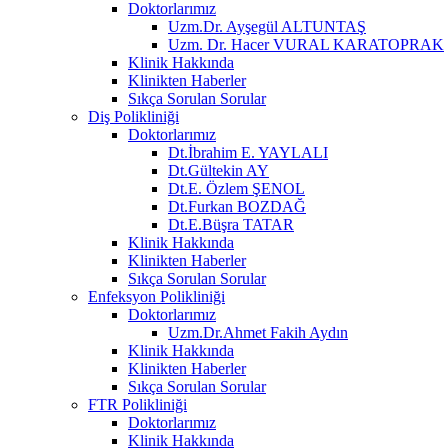
Doktorlarımız
Uzm.Dr. Ayşegül ALTUNTAŞ
Uzm. Dr. Hacer VURAL KARATOPRAK
Klinik Hakkında
Klinikten Haberler
Sıkça Sorulan Sorular
Diş Polikliniği
Doktorlarımız
Dt.İbrahim E. YAYLALI
Dt.Gültekin AY
Dt.E. Özlem ŞENOL
Dt.Furkan BOZDAĞ
Dt.E.Büşra TATAR
Klinik Hakkında
Klinikten Haberler
Sıkça Sorulan Sorular
Enfeksyon Polikliniği
Doktorlarımız
Uzm.Dr.Ahmet Fakih Aydın
Klinik Hakkında
Klinikten Haberler
Sıkça Sorulan Sorular
FTR Polikliniği
Doktorlarımız
Klinik Hakkında