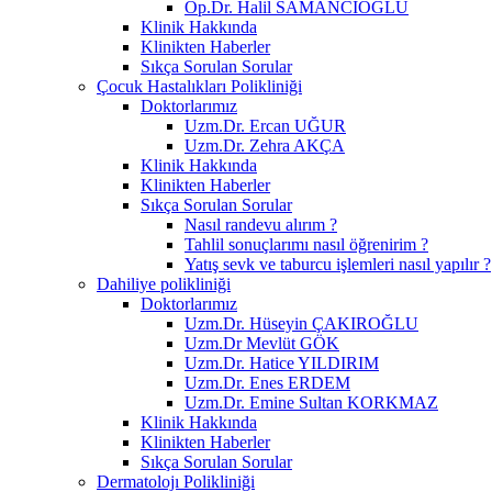
Op.Dr. Halil SAMANCIOĞLU
Klinik Hakkında
Klinikten Haberler
Sıkça Sorulan Sorular
Çocuk Hastalıkları Polikliniği
Doktorlarımız
Uzm.Dr. Ercan UĞUR
Uzm.Dr. Zehra AKÇA
Klinik Hakkında
Klinikten Haberler
Sıkça Sorulan Sorular
Nasıl randevu alırım ?
Tahlil sonuçlarımı nasıl öğrenirim ?
Yatış sevk ve taburcu işlemleri nasıl yapılır ?
Dahiliye polikliniği
Doktorlarımız
Uzm.Dr. Hüseyin ÇAKIROĞLU
Uzm.Dr Mevlüt GÖK
Uzm.Dr. Hatice YILDIRIM
Uzm.Dr. Enes ERDEM
Uzm.Dr. Emine Sultan KORKMAZ
Klinik Hakkında
Klinikten Haberler
Sıkça Sorulan Sorular
Dermatolojı Polikliniği