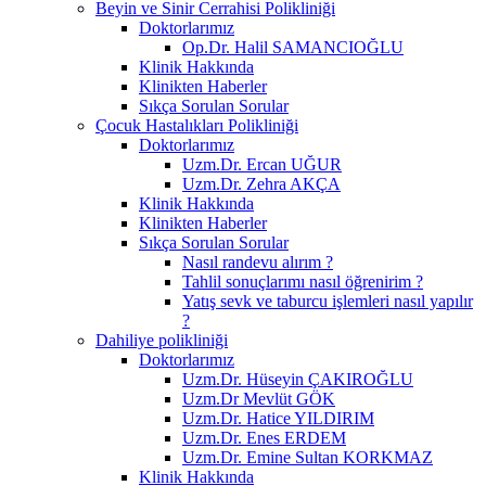
Beyin ve Sinir Cerrahisi Polikliniği
Doktorlarımız
Op.Dr. Halil SAMANCIOĞLU
Klinik Hakkında
Klinikten Haberler
Sıkça Sorulan Sorular
Çocuk Hastalıkları Polikliniği
Doktorlarımız
Uzm.Dr. Ercan UĞUR
Uzm.Dr. Zehra AKÇA
Klinik Hakkında
Klinikten Haberler
Sıkça Sorulan Sorular
Nasıl randevu alırım ?
Tahlil sonuçlarımı nasıl öğrenirim ?
Yatış sevk ve taburcu işlemleri nasıl yapılır
?
Dahiliye polikliniği
Doktorlarımız
Uzm.Dr. Hüseyin ÇAKIROĞLU
Uzm.Dr Mevlüt GÖK
Uzm.Dr. Hatice YILDIRIM
Uzm.Dr. Enes ERDEM
Uzm.Dr. Emine Sultan KORKMAZ
Klinik Hakkında