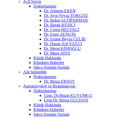
Acil Servis
Doktorlarımız
Dr. Alperen EKEN
Dr. Ayşe Feyza TOKGÖZ
Dr. Buket ALTIPARMAK
Dr. Burak KESİCİ
Dr. Ceren HELVACI
Dr. Emre ZENGİN
Dr. Emine Beyza ÇELİK
Dr. Hasan Arif YAĞCI
Dr. Meral KİŞİOĞLU
Dr. Musa ATEŞ
Klinik Hakkında
Klinikten Haberler
Sıkça Sorulan Sorular
Aile hekimliği
Doktorlarımız
Dr. Büşra ERSOY
Anesteziyoloji ve Reanimasyon
Doktorlarımız
Uzm. Dr.Murat KUYUMCU
Uzm Dr. Büşra GÜLHAN
Klinik Hakkında
Klinikten Haberler
Sıkça Sorulan Sorular