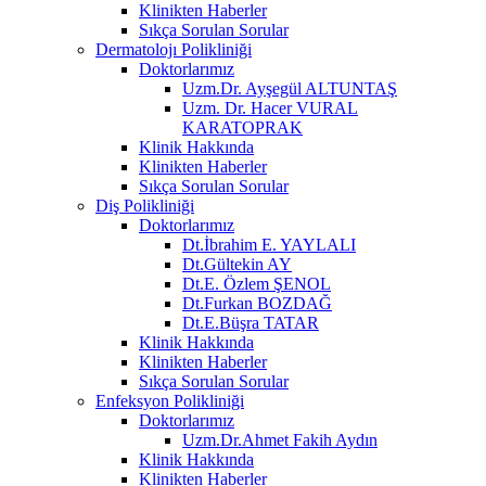
Klinikten Haberler
Sıkça Sorulan Sorular
Dermatolojı Polikliniği
Doktorlarımız
Uzm.Dr. Ayşegül ALTUNTAŞ
Uzm. Dr. Hacer VURAL
KARATOPRAK
Klinik Hakkında
Klinikten Haberler
Sıkça Sorulan Sorular
Diş Polikliniği
Doktorlarımız
Dt.İbrahim E. YAYLALI
Dt.Gültekin AY
Dt.E. Özlem ŞENOL
Dt.Furkan BOZDAĞ
Dt.E.Büşra TATAR
Klinik Hakkında
Klinikten Haberler
Sıkça Sorulan Sorular
Enfeksyon Polikliniği
Doktorlarımız
Uzm.Dr.Ahmet Fakih Aydın
Klinik Hakkında
Klinikten Haberler