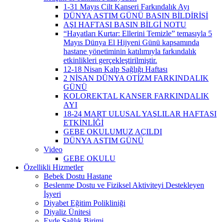
1-31 Mayıs Cilt Kanseri Farkındalık Ayı
DÜNYA ASTIM GÜNÜ BASIN BİLDİRİSİ
AŞI HAFTASI BASIN BİLGİ NOTU
“Hayatları Kurtar: Ellerini Temizle” temasıyla 5
Mayıs Dünya El Hijyeni Günü kapsamında
hastane yönetiminin katılımıyla farkındalık
etkinlikleri gerçekleştirilmiştir.
12-18 Nisan Kalp Sağlığı Haftası
2 NİSAN DÜNYA OTİZM FARKINDALIK
GÜNÜ
KOLOREKTAL KANSER FARKINDALIK
AYI
18-24 MART ULUSAL YAŞLILAR HAFTASI
ETKİNLİĞİ
GEBE OKULUMUZ AÇILDI
DÜNYA ASTIM GÜNÜ
Video
GEBE OKULU
Özellikli Hizmetler
Bebek Dostu Hastane
Beslenme Dostu ve Fiziksel Aktiviteyi Destekleyen
İşyeri
Diyabet Eğitim Polikliniği
Diyaliz Ünitesi
Evde Sağlık Birimi