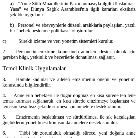
a)
"Anne Sütü Muadillerinin Pazarlanmasıyla ilgili Uluslararası
Yasa" ve Dünya Sağlık Asamblesi'nin ilgili kararları eksiksiz
şekilde uygulanır.
b)
Personel ve ebeveynlerle düzenli aralıklarla paylaşılan, yazılı
bir
"bebek beslenme politikası
" oluşturulur.
c)
Sürekli izleme ve veri yönetim sistemleri kurulur.
2.
Personelin emzirme konusunda annelere destek olmak için
gereken bilgi, yetkinlik ve becerilerle donatılması sağlanır.
Temel Klinik Uygulamalar
3.
Hamile kadınlar ve aileleri emzirmenin önemi ve yönetimi
konusunda bilgilendirilir.
4.
Annelerin bebekleri ile doğar doğmaz en kısa sürede ten-tene
temas kurması sağlanarak, en kısa sürede emzirmeye başlaması ve
temasın kesintisiz şekilde sürmesi için annelere destek olunur.
5.
Emzirmenin başlatılması ve sürdürülmesi ile sık karşılaşılan
güçlüklerin yönetilmesi konusunda annelere destek sunulur.
6.
Tıbbi bir zorunluluk olmadığı sürece, yeni doğana anne