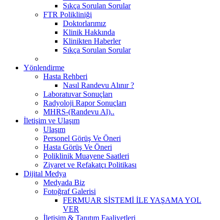
Sıkça Sorulan Sorular
FTR Polikliniği
Doktorlarımız
Klinik Hakkında
Klinikten Haberler
Sıkça Sorulan Sorular
Yönlendirme
Hasta Rehberi
Nasıl Randevu Alınır ?
Laboratuvar Sonuçları
Radyoloji Rapor Sonuçları
MHRS-(Randevu Al)..
İletişim ve Ulaşım
Ulaşım
Personel Görüş Ve Öneri
Hasta Görüş Ve Öneri
Poliklinik Muayene Saatleri
Ziyaret ve Refakatçı Politikası
Dijital Medya
Medyada Biz
Fotoğraf Galerisi
FERMUAR SİSTEMİ İLE YAŞAMA YOL
VER
İletişim & Tanıtım Faaliyetleri