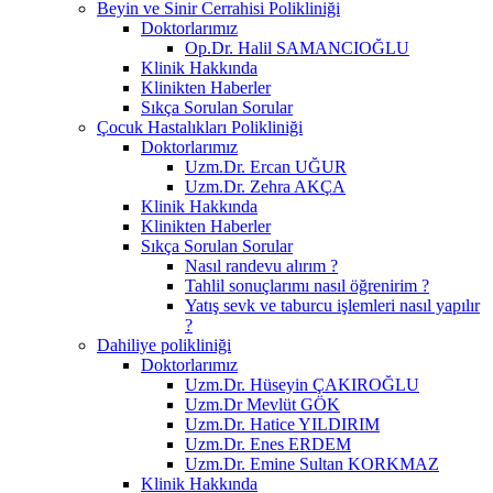
Beyin ve Sinir Cerrahisi Polikliniği
Doktorlarımız
Op.Dr. Halil SAMANCIOĞLU
Klinik Hakkında
Klinikten Haberler
Sıkça Sorulan Sorular
Çocuk Hastalıkları Polikliniği
Doktorlarımız
Uzm.Dr. Ercan UĞUR
Uzm.Dr. Zehra AKÇA
Klinik Hakkında
Klinikten Haberler
Sıkça Sorulan Sorular
Nasıl randevu alırım ?
Tahlil sonuçlarımı nasıl öğrenirim ?
Yatış sevk ve taburcu işlemleri nasıl yapılır
?
Dahiliye polikliniği
Doktorlarımız
Uzm.Dr. Hüseyin ÇAKIROĞLU
Uzm.Dr Mevlüt GÖK
Uzm.Dr. Hatice YILDIRIM
Uzm.Dr. Enes ERDEM
Uzm.Dr. Emine Sultan KORKMAZ
Klinik Hakkında