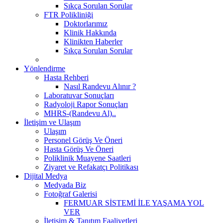
Sıkça Sorulan Sorular
FTR Polikliniği
Doktorlarımız
Klinik Hakkında
Klinikten Haberler
Sıkça Sorulan Sorular
Yönlendirme
Hasta Rehberi
Nasıl Randevu Alınır ?
Laboratuvar Sonuçları
Radyoloji Rapor Sonuçları
MHRS-(Randevu Al)..
İletişim ve Ulaşım
Ulaşım
Personel Görüş Ve Öneri
Hasta Görüş Ve Öneri
Poliklinik Muayene Saatleri
Ziyaret ve Refakatçı Politikası
Dijital Medya
Medyada Biz
Fotoğraf Galerisi
FERMUAR SİSTEMİ İLE YAŞAMA YOL
VER
İletişim & Tanıtım Faaliyetleri