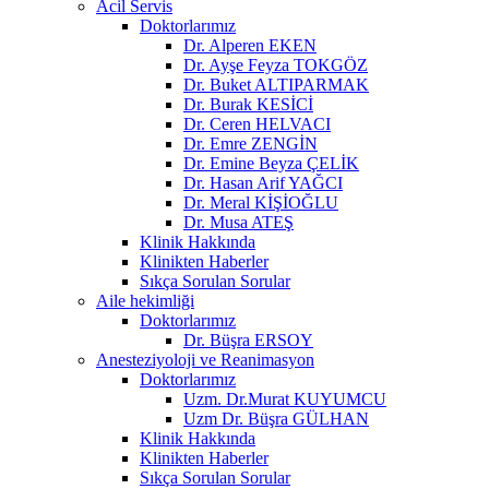
Acil Servis
Doktorlarımız
Dr. Alperen EKEN
Dr. Ayşe Feyza TOKGÖZ
Dr. Buket ALTIPARMAK
Dr. Burak KESİCİ
Dr. Ceren HELVACI
Dr. Emre ZENGİN
Dr. Emine Beyza ÇELİK
Dr. Hasan Arif YAĞCI
Dr. Meral KİŞİOĞLU
Dr. Musa ATEŞ
Klinik Hakkında
Klinikten Haberler
Sıkça Sorulan Sorular
Aile hekimliği
Doktorlarımız
Dr. Büşra ERSOY
Anesteziyoloji ve Reanimasyon
Doktorlarımız
Uzm. Dr.Murat KUYUMCU
Uzm Dr. Büşra GÜLHAN
Klinik Hakkında
Klinikten Haberler
Sıkça Sorulan Sorular