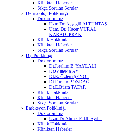
Klinikten Haberler
Sıkça Sorulan Sorular
Dermatolojı Polikliniği
Doktorlarımız
Uzm.Dr. Ayşegül ALTUNTAŞ
Uzm. Dr. Hacer VURAL
KARATOPRAK
Klinik Hakkında
Klinikten Haberler
Sıkça Sorulan Sorular
Diş Polikliniği
Doktorlarımız
Dt.İbrahim E. YAYLALI
Dt.Gültekin AY
Dt.E. Özlem ŞENOL
Dt.Furkan BOZDAĞ
Dt.E.Büşra TATAR
Klinik Hakkında
Klinikten Haberler
Sıkça Sorulan Sorular
Enfeksyon Polikliniği
Doktorlarımız
Uzm.Dr.Ahmet Fakih Aydın
Klinik Hakkında
Klinikten Haberler