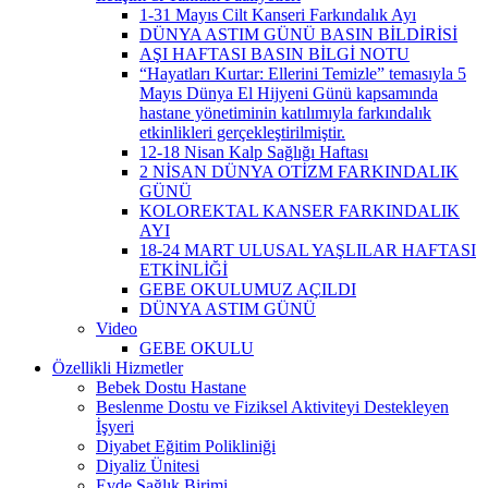
1-31 Mayıs Cilt Kanseri Farkındalık Ayı
DÜNYA ASTIM GÜNÜ BASIN BİLDİRİSİ
AŞI HAFTASI BASIN BİLGİ NOTU
“Hayatları Kurtar: Ellerini Temizle” temasıyla 5
Mayıs Dünya El Hijyeni Günü kapsamında
hastane yönetiminin katılımıyla farkındalık
etkinlikleri gerçekleştirilmiştir.
12-18 Nisan Kalp Sağlığı Haftası
2 NİSAN DÜNYA OTİZM FARKINDALIK
GÜNÜ
KOLOREKTAL KANSER FARKINDALIK
AYI
18-24 MART ULUSAL YAŞLILAR HAFTASI
ETKİNLİĞİ
GEBE OKULUMUZ AÇILDI
DÜNYA ASTIM GÜNÜ
Video
GEBE OKULU
Özellikli Hizmetler
Bebek Dostu Hastane
Beslenme Dostu ve Fiziksel Aktiviteyi Destekleyen
İşyeri
Diyabet Eğitim Polikliniği
Diyaliz Ünitesi
Evde Sağlık Birimi