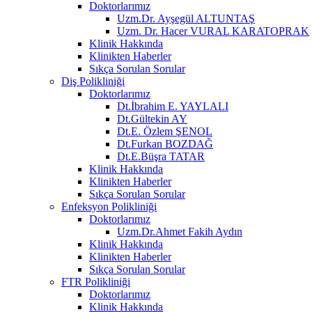
Doktorlarımız
Uzm.Dr. Ayşegül ALTUNTAŞ
Uzm. Dr. Hacer VURAL KARATOPRAK
Klinik Hakkında
Klinikten Haberler
Sıkça Sorulan Sorular
Diş Polikliniği
Doktorlarımız
Dt.İbrahim E. YAYLALI
Dt.Gültekin AY
Dt.E. Özlem ŞENOL
Dt.Furkan BOZDAĞ
Dt.E.Büşra TATAR
Klinik Hakkında
Klinikten Haberler
Sıkça Sorulan Sorular
Enfeksyon Polikliniği
Doktorlarımız
Uzm.Dr.Ahmet Fakih Aydın
Klinik Hakkında
Klinikten Haberler
Sıkça Sorulan Sorular
FTR Polikliniği
Doktorlarımız
Klinik Hakkında