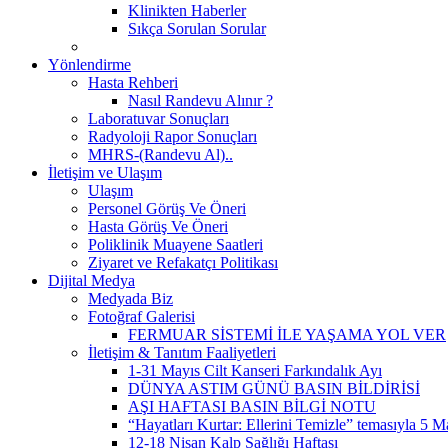
Klinikten Haberler
Sıkça Sorulan Sorular
Yönlendirme
Hasta Rehberi
Nasıl Randevu Alınır ?
Laboratuvar Sonuçları
Radyoloji Rapor Sonuçları
MHRS-(Randevu Al)..
İletişim ve Ulaşım
Ulaşım
Personel Görüş Ve Öneri
Hasta Görüş Ve Öneri
Poliklinik Muayene Saatleri
Ziyaret ve Refakatçı Politikası
Dijital Medya
Medyada Biz
Fotoğraf Galerisi
FERMUAR SİSTEMİ İLE YAŞAMA YOL VER
İletişim & Tanıtım Faaliyetleri
1-31 Mayıs Cilt Kanseri Farkındalık Ayı
DÜNYA ASTIM GÜNÜ BASIN BİLDİRİSİ
AŞI HAFTASI BASIN BİLGİ NOTU
“Hayatları Kurtar: Ellerini Temizle” temasıyla 5 M
12-18 Nisan Kalp Sağlığı Haftası