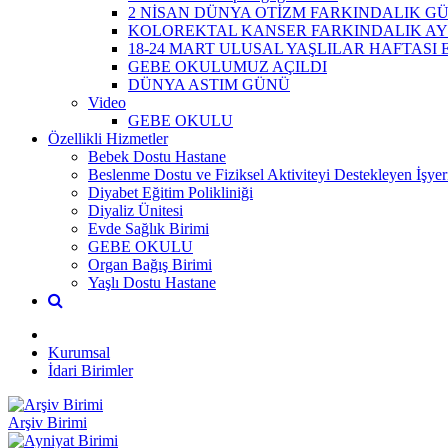
2 NİSAN DÜNYA OTİZM FARKINDALIK G
KOLOREKTAL KANSER FARKINDALIK AY
18-24 MART ULUSAL YAŞLILAR HAFTASI 
GEBE OKULUMUZ AÇILDI
DÜNYA ASTIM GÜNÜ
Video
GEBE OKULU
Özellikli Hizmetler
Bebek Dostu Hastane
Beslenme Dostu ve Fiziksel Aktiviteyi Destekleyen İşyer
Diyabet Eğitim Polikliniği
Diyaliz Ünitesi
Evde Sağlık Birimi
GEBE OKULU
Organ Bağış Birimi
Yaşlı Dostu Hastane
Kurumsal
İdari Birimler
Arşiv Birimi