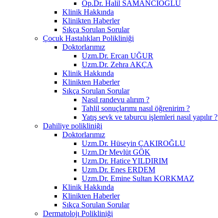
Op.Dr. Halil SAMANCIOĞLU
Klinik Hakkında
Klinikten Haberler
Sıkça Sorulan Sorular
Çocuk Hastalıkları Polikliniği
Doktorlarımız
Uzm.Dr. Ercan UĞUR
Uzm.Dr. Zehra AKÇA
Klinik Hakkında
Klinikten Haberler
Sıkça Sorulan Sorular
Nasıl randevu alırım ?
Tahlil sonuçlarımı nasıl öğrenirim ?
Yatış sevk ve taburcu işlemleri nasıl yapılır ?
Dahiliye polikliniği
Doktorlarımız
Uzm.Dr. Hüseyin ÇAKIROĞLU
Uzm.Dr Mevlüt GÖK
Uzm.Dr. Hatice YILDIRIM
Uzm.Dr. Enes ERDEM
Uzm.Dr. Emine Sultan KORKMAZ
Klinik Hakkında
Klinikten Haberler
Sıkça Sorulan Sorular
Dermatolojı Polikliniği