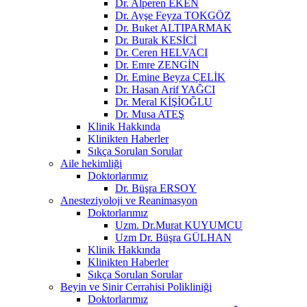
Dr. Alperen EKEN
Dr. Ayşe Feyza TOKGÖZ
Dr. Buket ALTIPARMAK
Dr. Burak KESİCİ
Dr. Ceren HELVACI
Dr. Emre ZENGİN
Dr. Emine Beyza ÇELİK
Dr. Hasan Arif YAĞCI
Dr. Meral KİŞİOĞLU
Dr. Musa ATEŞ
Klinik Hakkında
Klinikten Haberler
Sıkça Sorulan Sorular
Aile hekimliği
Doktorlarımız
Dr. Büşra ERSOY
Anesteziyoloji ve Reanimasyon
Doktorlarımız
Uzm. Dr.Murat KUYUMCU
Uzm Dr. Büşra GÜLHAN
Klinik Hakkında
Klinikten Haberler
Sıkça Sorulan Sorular
Beyin ve Sinir Cerrahisi Polikliniği
Doktorlarımız