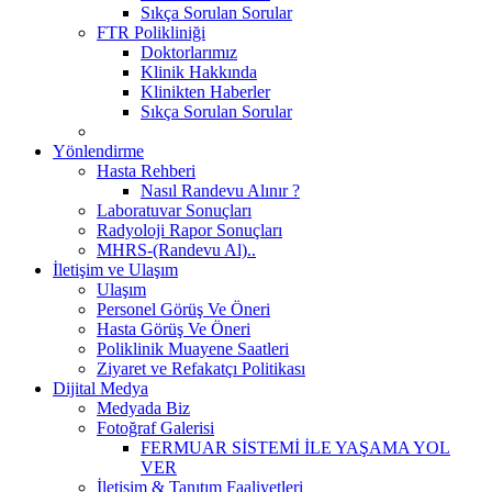
Sıkça Sorulan Sorular
FTR Polikliniği
Doktorlarımız
Klinik Hakkında
Klinikten Haberler
Sıkça Sorulan Sorular
Yönlendirme
Hasta Rehberi
Nasıl Randevu Alınır ?
Laboratuvar Sonuçları
Radyoloji Rapor Sonuçları
MHRS-(Randevu Al)..
İletişim ve Ulaşım
Ulaşım
Personel Görüş Ve Öneri
Hasta Görüş Ve Öneri
Poliklinik Muayene Saatleri
Ziyaret ve Refakatçı Politikası
Dijital Medya
Medyada Biz
Fotoğraf Galerisi
FERMUAR SİSTEMİ İLE YAŞAMA YOL
VER
İletişim & Tanıtım Faaliyetleri