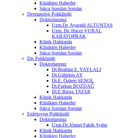
Klinikten Haberler
Sıkça Sorulan Sorular
Dermatolojı Polikliniği
Doktorlarımız
Uzm.Dr. Ayşegül ALTUNTAŞ
Uzm. Dr. Hacer VURAL
KARATOPRAK
Klinik Hakkında
Klinikten Haberler
Sıkça Sorulan Sorular
Diş Polikliniği
Doktorlarımız
Dt.İbrahim E. YAYLALI
Dt.Gültekin AY
Dt.E. Özlem ŞENOL
Dt.Furkan BOZDAĞ
Dt.E.Büşra TATAR
Klinik Hakkında
Klinikten Haberler
Sıkça Sorulan Sorular
Enfeksyon Polikliniği
Doktorlarımız
Uzm.Dr.Ahmet Fakih Aydın
Klinik Hakkında
Klinikten Haberler