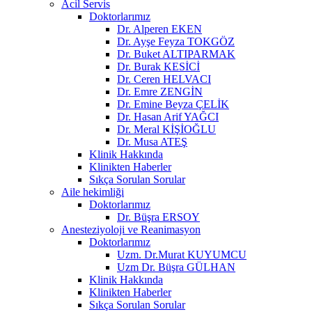
Acil Servis
Doktorlarımız
Dr. Alperen EKEN
Dr. Ayşe Feyza TOKGÖZ
Dr. Buket ALTIPARMAK
Dr. Burak KESİCİ
Dr. Ceren HELVACI
Dr. Emre ZENGİN
Dr. Emine Beyza ÇELİK
Dr. Hasan Arif YAĞCI
Dr. Meral KİŞİOĞLU
Dr. Musa ATEŞ
Klinik Hakkında
Klinikten Haberler
Sıkça Sorulan Sorular
Aile hekimliği
Doktorlarımız
Dr. Büşra ERSOY
Anesteziyoloji ve Reanimasyon
Doktorlarımız
Uzm. Dr.Murat KUYUMCU
Uzm Dr. Büşra GÜLHAN
Klinik Hakkında
Klinikten Haberler
Sıkça Sorulan Sorular