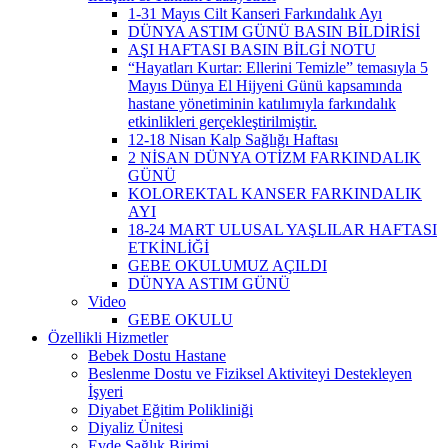
1-31 Mayıs Cilt Kanseri Farkındalık Ayı
DÜNYA ASTIM GÜNÜ BASIN BİLDİRİSİ
AŞI HAFTASI BASIN BİLGİ NOTU
“Hayatları Kurtar: Ellerini Temizle” temasıyla 5
Mayıs Dünya El Hijyeni Günü kapsamında
hastane yönetiminin katılımıyla farkındalık
etkinlikleri gerçekleştirilmiştir.
12-18 Nisan Kalp Sağlığı Haftası
2 NİSAN DÜNYA OTİZM FARKINDALIK
GÜNÜ
KOLOREKTAL KANSER FARKINDALIK
AYI
18-24 MART ULUSAL YAŞLILAR HAFTASI
ETKİNLİĞİ
GEBE OKULUMUZ AÇILDI
DÜNYA ASTIM GÜNÜ
Video
GEBE OKULU
Özellikli Hizmetler
Bebek Dostu Hastane
Beslenme Dostu ve Fiziksel Aktiviteyi Destekleyen
İşyeri
Diyabet Eğitim Polikliniği
Diyaliz Ünitesi
Evde Sağlık Birimi