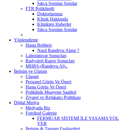
Sıkça Sorulan Sorular
FTR Polikliniği
Doktorlarımız
Klinik Hakkında
Klinikten Haberler
Sıkça Sorulan Sorular
Yönlendirme
Hasta Rehberi
Nasıl Randevu Alınır ?
Laboratuvar Sonuçları
Radyoloji Rapor Sonuçları
MHRS-(Randevu Al)..
İletişim ve Ulaşım
Ulaşım
Personel Görüş Ve Öneri
Hasta Görüş Ve Öneri
Poliklinik Muayene Saatleri
Ziyaret ve Refakatçı Politikası
Dijital Medya
Medyada Biz
Fotoğraf Galerisi
FERMUAR SİSTEMİ İLE YAŞAMA YOL
VER
İletişim & Tanıtım Faaliyetleri