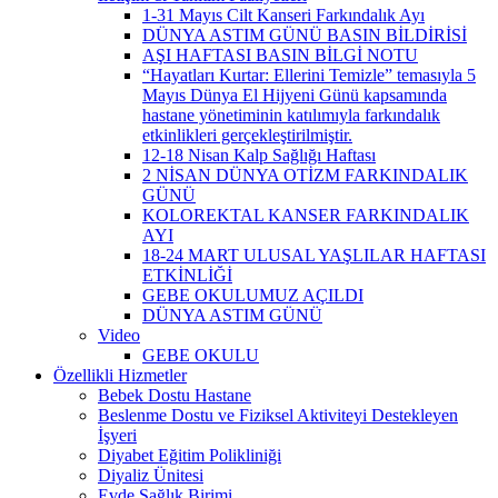
1-31 Mayıs Cilt Kanseri Farkındalık Ayı
DÜNYA ASTIM GÜNÜ BASIN BİLDİRİSİ
AŞI HAFTASI BASIN BİLGİ NOTU
“Hayatları Kurtar: Ellerini Temizle” temasıyla 5
Mayıs Dünya El Hijyeni Günü kapsamında
hastane yönetiminin katılımıyla farkındalık
etkinlikleri gerçekleştirilmiştir.
12-18 Nisan Kalp Sağlığı Haftası
2 NİSAN DÜNYA OTİZM FARKINDALIK
GÜNÜ
KOLOREKTAL KANSER FARKINDALIK
AYI
18-24 MART ULUSAL YAŞLILAR HAFTASI
ETKİNLİĞİ
GEBE OKULUMUZ AÇILDI
DÜNYA ASTIM GÜNÜ
Video
GEBE OKULU
Özellikli Hizmetler
Bebek Dostu Hastane
Beslenme Dostu ve Fiziksel Aktiviteyi Destekleyen
İşyeri
Diyabet Eğitim Polikliniği
Diyaliz Ünitesi
Evde Sağlık Birimi