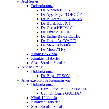
Acil Servis
Doktorlarımız
Dr. Alperen EKEN
Dr. Ayşe Feyza TOKGÖZ
Dr. Buket ALTIPARMAK
Dr. Burak KESİCİ
Dr. Ceren HELVACI
Dr. Emre ZENGİN
Dr. Emine Beyza ÇELİK
Dr. Hasan Arif YAĞCI
Dr. Meral KİŞİOĞLU
Dr. Musa ATEŞ
Klinik Hakkında
Klinikten Haberler
Sıkça Sorulan Sorular
Aile hekimliği
Doktorlarımız
Dr. Büşra ERSOY
Anesteziyoloji ve Reanimasyon
Doktorlarımız
Uzm. Dr.Murat KUYUMCU
Uzm Dr. Büşra GÜLHAN
Klinik Hakkında
Klinikten Haberler
Sıkça Sorulan Sorular