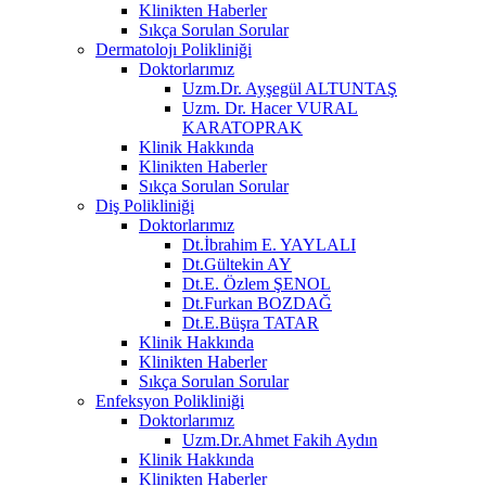
Klinikten Haberler
Sıkça Sorulan Sorular
Dermatolojı Polikliniği
Doktorlarımız
Uzm.Dr. Ayşegül ALTUNTAŞ
Uzm. Dr. Hacer VURAL
KARATOPRAK
Klinik Hakkında
Klinikten Haberler
Sıkça Sorulan Sorular
Diş Polikliniği
Doktorlarımız
Dt.İbrahim E. YAYLALI
Dt.Gültekin AY
Dt.E. Özlem ŞENOL
Dt.Furkan BOZDAĞ
Dt.E.Büşra TATAR
Klinik Hakkında
Klinikten Haberler
Sıkça Sorulan Sorular
Enfeksyon Polikliniği
Doktorlarımız
Uzm.Dr.Ahmet Fakih Aydın
Klinik Hakkında
Klinikten Haberler