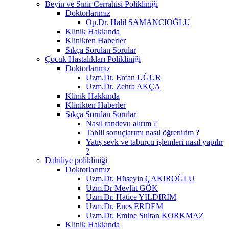
Beyin ve Sinir Cerrahisi Polikliniği
Doktorlarımız
Op.Dr. Halil SAMANCIOĞLU
Klinik Hakkında
Klinikten Haberler
Sıkça Sorulan Sorular
Çocuk Hastalıkları Polikliniği
Doktorlarımız
Uzm.Dr. Ercan UĞUR
Uzm.Dr. Zehra AKÇA
Klinik Hakkında
Klinikten Haberler
Sıkça Sorulan Sorular
Nasıl randevu alırım ?
Tahlil sonuçlarımı nasıl öğrenirim ?
Yatış sevk ve taburcu işlemleri nasıl yapılır
?
Dahiliye polikliniği
Doktorlarımız
Uzm.Dr. Hüseyin ÇAKIROĞLU
Uzm.Dr Mevlüt GÖK
Uzm.Dr. Hatice YILDIRIM
Uzm.Dr. Enes ERDEM
Uzm.Dr. Emine Sultan KORKMAZ
Klinik Hakkında