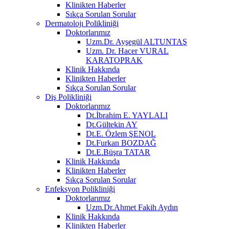
Klinikten Haberler
Sıkça Sorulan Sorular
Dermatolojı Polikliniği
Doktorlarımız
Uzm.Dr. Ayşegül ALTUNTAŞ
Uzm. Dr. Hacer VURAL
KARATOPRAK
Klinik Hakkında
Klinikten Haberler
Sıkça Sorulan Sorular
Diş Polikliniği
Doktorlarımız
Dt.İbrahim E. YAYLALI
Dt.Gültekin AY
Dt.E. Özlem ŞENOL
Dt.Furkan BOZDAĞ
Dt.E.Büşra TATAR
Klinik Hakkında
Klinikten Haberler
Sıkça Sorulan Sorular
Enfeksyon Polikliniği
Doktorlarımız
Uzm.Dr.Ahmet Fakih Aydın
Klinik Hakkında
Klinikten Haberler