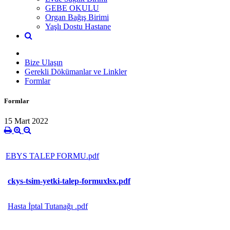
GEBE OKULU
Organ Bağış Birimi
Yaşlı Dostu Hastane
Bize Ulaşın
Gerekli Dökümanlar ve Linkler
Formlar
Formlar
15 Mart 2022
EBYS TALEP FORMU.pdf
ckys-tsim-yetki-talep-formuxlsx.pdf
Hasta İptal Tutanağı .pdf