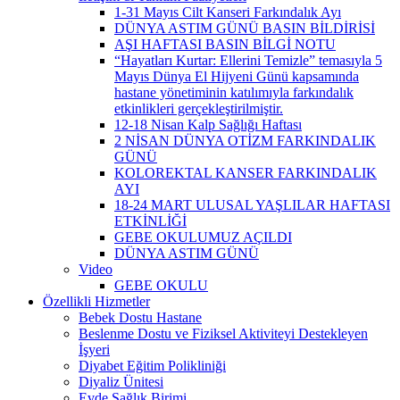
1-31 Mayıs Cilt Kanseri Farkındalık Ayı
DÜNYA ASTIM GÜNÜ BASIN BİLDİRİSİ
AŞI HAFTASI BASIN BİLGİ NOTU
“Hayatları Kurtar: Ellerini Temizle” temasıyla 5
Mayıs Dünya El Hijyeni Günü kapsamında
hastane yönetiminin katılımıyla farkındalık
etkinlikleri gerçekleştirilmiştir.
12-18 Nisan Kalp Sağlığı Haftası
2 NİSAN DÜNYA OTİZM FARKINDALIK
GÜNÜ
KOLOREKTAL KANSER FARKINDALIK
AYI
18-24 MART ULUSAL YAŞLILAR HAFTASI
ETKİNLİĞİ
GEBE OKULUMUZ AÇILDI
DÜNYA ASTIM GÜNÜ
Video
GEBE OKULU
Özellikli Hizmetler
Bebek Dostu Hastane
Beslenme Dostu ve Fiziksel Aktiviteyi Destekleyen
İşyeri
Diyabet Eğitim Polikliniği
Diyaliz Ünitesi
Evde Sağlık Birimi