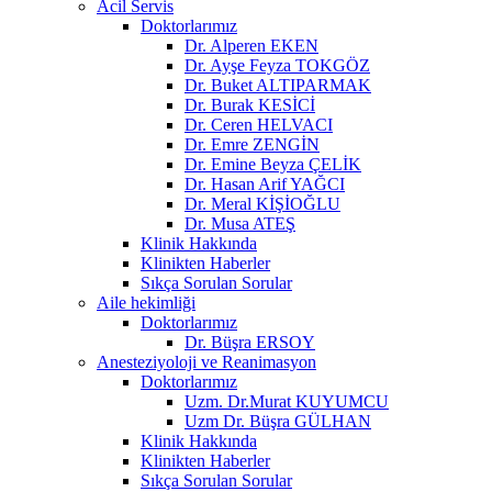
Acil Servis
Doktorlarımız
Dr. Alperen EKEN
Dr. Ayşe Feyza TOKGÖZ
Dr. Buket ALTIPARMAK
Dr. Burak KESİCİ
Dr. Ceren HELVACI
Dr. Emre ZENGİN
Dr. Emine Beyza ÇELİK
Dr. Hasan Arif YAĞCI
Dr. Meral KİŞİOĞLU
Dr. Musa ATEŞ
Klinik Hakkında
Klinikten Haberler
Sıkça Sorulan Sorular
Aile hekimliği
Doktorlarımız
Dr. Büşra ERSOY
Anesteziyoloji ve Reanimasyon
Doktorlarımız
Uzm. Dr.Murat KUYUMCU
Uzm Dr. Büşra GÜLHAN
Klinik Hakkında
Klinikten Haberler
Sıkça Sorulan Sorular