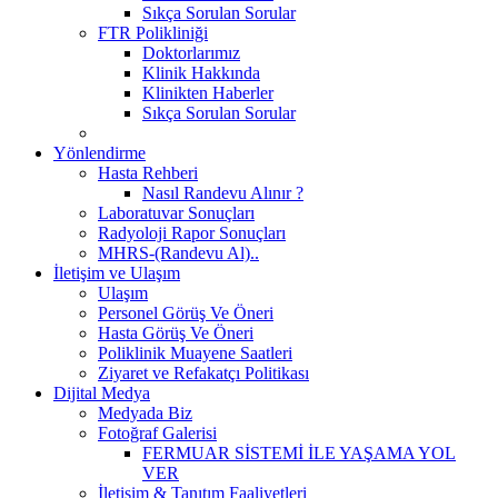
Sıkça Sorulan Sorular
FTR Polikliniği
Doktorlarımız
Klinik Hakkında
Klinikten Haberler
Sıkça Sorulan Sorular
Yönlendirme
Hasta Rehberi
Nasıl Randevu Alınır ?
Laboratuvar Sonuçları
Radyoloji Rapor Sonuçları
MHRS-(Randevu Al)..
İletişim ve Ulaşım
Ulaşım
Personel Görüş Ve Öneri
Hasta Görüş Ve Öneri
Poliklinik Muayene Saatleri
Ziyaret ve Refakatçı Politikası
Dijital Medya
Medyada Biz
Fotoğraf Galerisi
FERMUAR SİSTEMİ İLE YAŞAMA YOL
VER
İletişim & Tanıtım Faaliyetleri