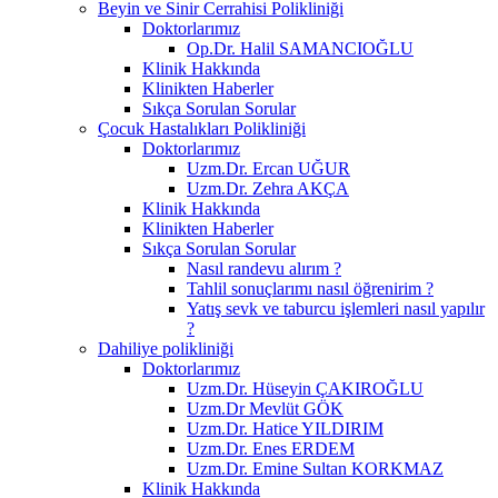
Beyin ve Sinir Cerrahisi Polikliniği
Doktorlarımız
Op.Dr. Halil SAMANCIOĞLU
Klinik Hakkında
Klinikten Haberler
Sıkça Sorulan Sorular
Çocuk Hastalıkları Polikliniği
Doktorlarımız
Uzm.Dr. Ercan UĞUR
Uzm.Dr. Zehra AKÇA
Klinik Hakkında
Klinikten Haberler
Sıkça Sorulan Sorular
Nasıl randevu alırım ?
Tahlil sonuçlarımı nasıl öğrenirim ?
Yatış sevk ve taburcu işlemleri nasıl yapılır
?
Dahiliye polikliniği
Doktorlarımız
Uzm.Dr. Hüseyin ÇAKIROĞLU
Uzm.Dr Mevlüt GÖK
Uzm.Dr. Hatice YILDIRIM
Uzm.Dr. Enes ERDEM
Uzm.Dr. Emine Sultan KORKMAZ
Klinik Hakkında