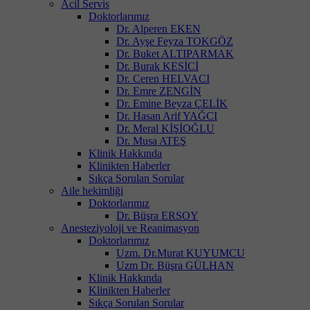
Acil Servis
Doktorlarımız
Dr. Alperen EKEN
Dr. Ayşe Feyza TOKGÖZ
Dr. Buket ALTIPARMAK
Dr. Burak KESİCİ
Dr. Ceren HELVACI
Dr. Emre ZENGİN
Dr. Emine Beyza ÇELİK
Dr. Hasan Arif YAĞCI
Dr. Meral KİŞİOĞLU
Dr. Musa ATEŞ
Klinik Hakkında
Klinikten Haberler
Sıkça Sorulan Sorular
Aile hekimliği
Doktorlarımız
Dr. Büşra ERSOY
Anesteziyoloji ve Reanimasyon
Doktorlarımız
Uzm. Dr.Murat KUYUMCU
Uzm Dr. Büşra GÜLHAN
Klinik Hakkında
Klinikten Haberler
Sıkça Sorulan Sorular