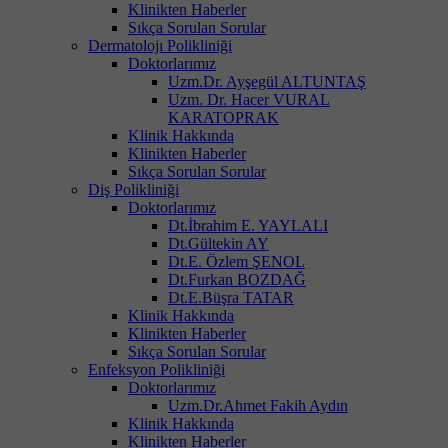
Klinikten Haberler
Sıkça Sorulan Sorular
Dermatolojı Polikliniği
Doktorlarımız
Uzm.Dr. Ayşegül ALTUNTAŞ
Uzm. Dr. Hacer VURAL
KARATOPRAK
Klinik Hakkında
Klinikten Haberler
Sıkça Sorulan Sorular
Diş Polikliniği
Doktorlarımız
Dt.İbrahim E. YAYLALI
Dt.Gültekin AY
Dt.E. Özlem ŞENOL
Dt.Furkan BOZDAĞ
Dt.E.Büşra TATAR
Klinik Hakkında
Klinikten Haberler
Sıkça Sorulan Sorular
Enfeksyon Polikliniği
Doktorlarımız
Uzm.Dr.Ahmet Fakih Aydın
Klinik Hakkında
Klinikten Haberler