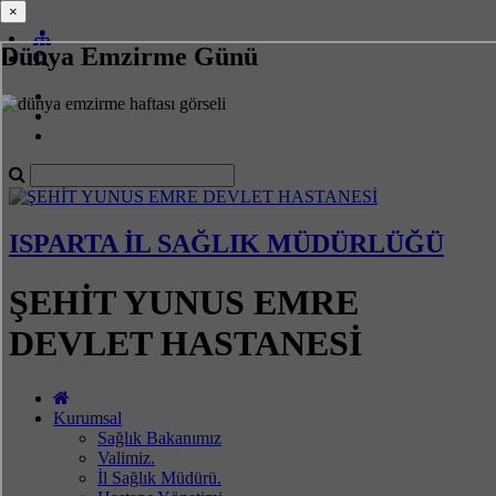
×
×
Dünya Emzirme Günü
ISPARTA İL SAĞLIK MÜDÜRLÜĞÜ
ŞEHİT YUNUS EMRE
DEVLET HASTANESİ
Kurumsal
Sağlık Bakanımız
Valimiz.
İl Sağlık Müdürü.