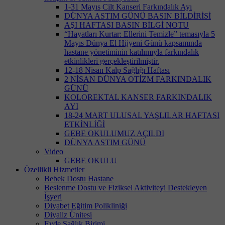
1-31 Mayıs Cilt Kanseri Farkındalık Ayı
DÜNYA ASTIM GÜNÜ BASIN BİLDİRİSİ
AŞI HAFTASI BASIN BİLGİ NOTU
“Hayatları Kurtar: Ellerini Temizle” temasıyla 5
Mayıs Dünya El Hijyeni Günü kapsamında
hastane yönetiminin katılımıyla farkındalık
etkinlikleri gerçekleştirilmiştir.
12-18 Nisan Kalp Sağlığı Haftası
2 NİSAN DÜNYA OTİZM FARKINDALIK
GÜNÜ
KOLOREKTAL KANSER FARKINDALIK
AYI
18-24 MART ULUSAL YAŞLILAR HAFTASI
ETKİNLİĞİ
GEBE OKULUMUZ AÇILDI
DÜNYA ASTIM GÜNÜ
Video
GEBE OKULU
Özellikli Hizmetler
Bebek Dostu Hastane
Beslenme Dostu ve Fiziksel Aktiviteyi Destekleyen
İşyeri
Diyabet Eğitim Polikliniği
Diyaliz Ünitesi
Evde Sağlık Birimi