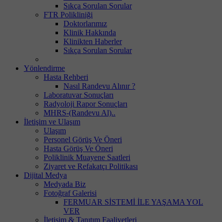
Sıkça Sorulan Sorular
FTR Polikliniği
Doktorlarımız
Klinik Hakkında
Klinikten Haberler
Sıkça Sorulan Sorular
Yönlendirme
Hasta Rehberi
Nasıl Randevu Alınır ?
Laboratuvar Sonuçları
Radyoloji Rapor Sonuçları
MHRS-(Randevu Al)..
İletişim ve Ulaşım
Ulaşım
Personel Görüş Ve Öneri
Hasta Görüş Ve Öneri
Poliklinik Muayene Saatleri
Ziyaret ve Refakatçı Politikası
Dijital Medya
Medyada Biz
Fotoğraf Galerisi
FERMUAR SİSTEMİ İLE YAŞAMA YOL
VER
İletişim & Tanıtım Faaliyetleri