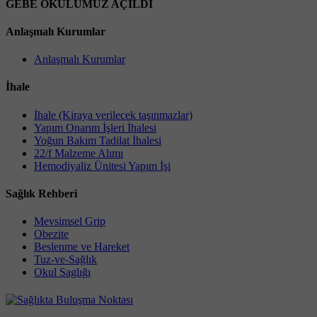
GEBE OKULUMUZ AÇILDI
Anlaşmalı Kurumlar
Anlaşmalı Kurumlar
İhale
İhale (Kiraya verilecek taşınmazlar)
Yapım Onarım İşleri İhalesi
Yoğun Bakım Tadilat İhalesi
22/f Malzeme Alımı
Hemodiyaliz Ünitesi Yapım İşi
Sağlık Rehberi
Mevsimsel Grip
Obezite
Beslenme ve Hareket
Tuz-ve-Sağlık
Okul Saglığı