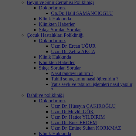
Beyin ve Sinir Cerrahisi Polikliniği
Doktorlarımız
Op.Dr. Halil SAMANCIOĞLU
Klinik Hakkında
Klinikten Haberler
Sıkça Sorulan Sorular
Çocuk Hastalıkları Polikliniği
Doktorlarımız
Uzm.Dr. Ercan UĞUR
Uzm.Dr. Zehra AKÇA
Klinik Hakkında
Klinikten Haberler
Sıkça Sorulan Sorular
Nasıl randevu alırım ?
Tahlil sonuçlarımı nasıl öğrenirim ?
Yatış sevk ve taburcu işlemleri nasıl yapılır
?
Dahiliye polikliniği
Doktorlarımız
Uzm.Dr. Hüseyin ÇAKIROĞLU
Uzm.Dr Mevlüt GÖK
Uzm.Dr. Hatice YILDIRIM
Uzm.Dr. Enes ERDEM
Uzm.Dr. Emine Sultan KORKMAZ
Klinik Hakkında